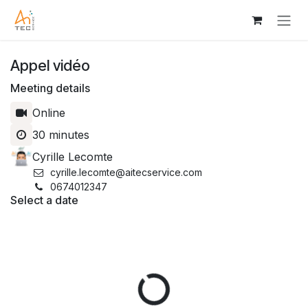
Skip to Content
Appel vidéo
Meeting details
Online
30 minutes
Cyrille Lecomte
cyrille.lecomte@aitecservice.com
0674012347
Select a date