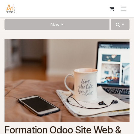
Se rendre au contenu
Nav
Formation Odoo Site Web &